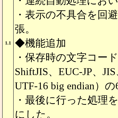
・連続自動処理にお
・表示の不具合を回
張。
◆機能追加
1.1
・保存時の文字コー
ShiftJIS、EUC-JP、J
UTF-16 big endian
・最後に行った処理
にした。